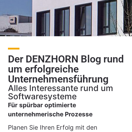
DENZHORN
Geschäftsführungs-
Der DENZHORN Blog rund
Systeme GmbH
um erfolgreiche
Ihre Software Experten
Unternehmensführung
Alles Interessante rund um
Gesprächstermin
Softwaresysteme
anfragen
Für spürbar optimierte
unternehmerische Prozesse
Planen Sie Ihren Erfolg mit den