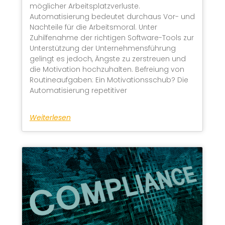
möglicher Arbeitsplatzverluste.
Automatisierung bedeutet durchaus Vor- und
Nachteile für die Arbeitsmoral. Unter
Zuhilfenahme der richtigen Software-Tools zur
Unterstützung der Unternehmensführung
gelingt es jedoch, Ängste zu zerstreuen und
die Motivation hochzuhalten. Befreiung von
Routineaufgaben: Ein Motivationsschub? Die
Automatisierung repetitiver
Weiterlesen