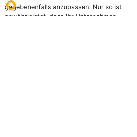
gegebenenfalls anzupassen. Nur so ist
gewährleistet, dass Ihr Unternehmen
liquide, rentabel und funktionstüchtig
bleibt.
Besonderes Augenmerk kommt den
Zahlen und Ergebnissen der
Finanzbuchhaltung und der
Kostenrechnung zu. Ebenso sind die
Vertriebsdaten mit Auftragseingängen,
Umsätzen nach Warengruppen oder
Vertriebsregionen von großer Bedeutung.
Je nach zeitlicher Betrachtung können
beispielsweise monatliche, Quartals- oder
Jahresberichte erstellt werden. Sie listen