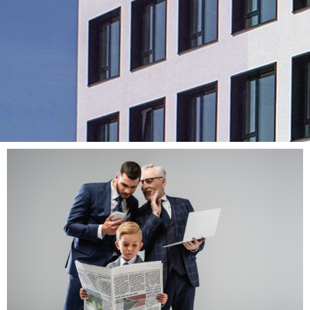
DENZHORN
Geschäftsführungs-
Systeme GmbH
Ihre Software Experten
Gesprächstermin
anfragen