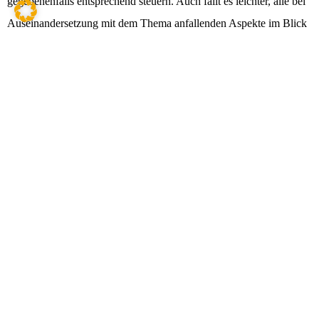
gegebenenfalls entsprechend steuern. Auch fällt es leichter, alle bei
Auseinandersetzung mit dem Thema anfallenden Aspekte im Blick
zu halten – betroffene Bereiche sind etwa rechtliche, steuerliche,
betriebswirtschaftliche und nicht zuletzt das Zwischenmenschliche.
Planung beeinflusst Kandidatenkür
Die Palette der von Unternehmensplanung bei der Nachfolge
beeinflussten Aspekte betrifft zahlreiche Bereiche. Die
Auswirkungen reichen von der Art und Weise, wie die
Unternehmensführung konkret gestaltet ist, über die herrschenden
Zuständigkeiten und Verantwortlichkeiten bei Entscheidungen bis
zu steuerlichen Konsequenzen und den zu erwartenden Einflüssen
auf die Zahlungsfähigkeit, wenn das Management wechselt.
Hübscher Nebeneffekt: Liegt ein klares Bild von den Strukturen
Ihres Unternehmens vor, fällt es auch der bisherigen