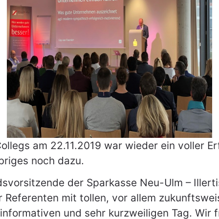
äftsführungs-
eme GmbH
tware Experten
rmin anfragen
legs am 22.11.2019 war wieder ein voller Erf
briges noch dazu.
svorsitzende der Sparkasse Neu-Ulm – Illerti
r Referenten mit tollen, vor allem zukunftsw
informativen und sehr kurzweiligen Tag. Wir 