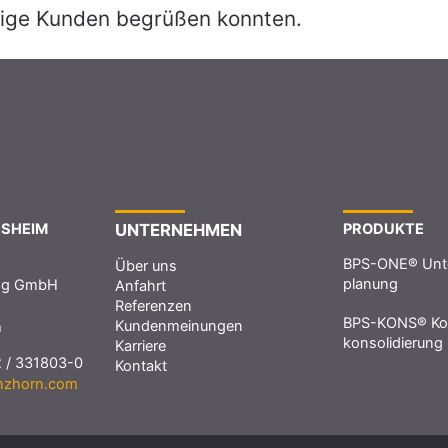
nige Kunden begrüßen konnten.
ESHEIM
UNTERNEHMEN
PRODUKTE
BPS-ONE® Unt
Über uns
planung
ung GmbH
Anfahrt
Referenzen
BPS-KONS® Ko
Kundenmeinungen
m
konsolidierung
Karriere
2 / 331803-0
Kontakt
nzhorn.com