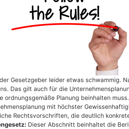
äftsführungs-
eme GmbH
tware Experten
rmin anfragen
t der Gesetzgeber leider etwas schwammig. Nat
. Das gilt auch für die Unternehmensplanung.
ne ordnungsgemäße Planung beinhalten muss. 
ernehmensplanung mit höchster Gewissenhafti
iche Rechtsvorschriften, die deutlich konkreter
engesetz:
Dieser Abschnitt beinhaltet die Beri