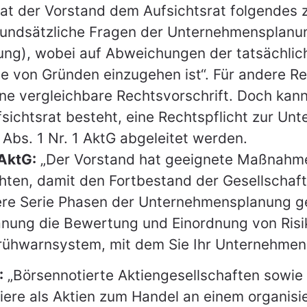
at der Vorstand dem Aufsichtsrat folgendes z
rundsätzliche Fragen der Unternehmensplanun
nung), wobei auf Abweichungen der tatsächlic
e von Gründen einzugehen ist“. Für andere Re
eine vergleichbare Rechtsvorschrift. Doch ka
fsichtsrat besteht, eine Rechtspflicht zur U
bs. 1 Nr. 1 AktG abgeleitet werden.
 AktG:
„Der Vorstand hat geeignete Maßnahmen
ten, damit den Fortbestand der Gesellschaft
sere Serie Phasen der Unternehmensplanung ge
nung die Bewertung und Einordnung von Risi
rühwarnsystem, mit dem Sie Ihr Unternehmen
:
„Börsennotierte Aktiengesellschaften sowie 
ere als Aktien zum Handel an einem organisie