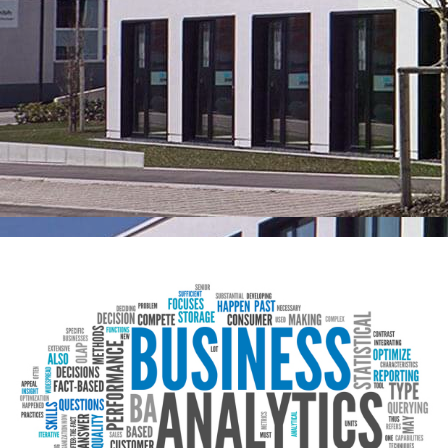
DENZHORN
Geschäftsführungs-
Systeme GmbH
Ihre Software Experten
Gesprächstermin
anfragen