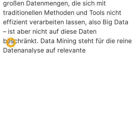
großen Datenmengen, die sich mit
traditionellen Methoden und Tools nicht
effizient verarbeiten lassen, also Big Data
– ist aber nicht auf diese Daten
beschränkt. Data Mining steht für die reine
Datenanalyse auf relevante
Zusammenhänge, die Algorithmen und
Verfahren der künstlichen Intelligenz
können auch bei kleiner Datenbasis
angewendet werden. Es steht für die
systematische Anwendung
anspruchsvoller statistischer,
rechnergestützter Methoden auf
Datenbestände, um mit Algorithmen
unbekannte Querverbindungen, Trends,