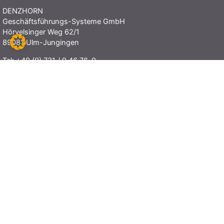
DENZHORN
Geschäftsführungs-Systeme GmbH
Hörvelsinger Weg 62/1
89081 Ulm-Jungingen
Tel:
+49 (0) 731 / 9 46 76-0
E-Mail:
info@denzhorn.de
KONTAKT RUTESHEIM
DENZHORN
Business-Planung GmbH
Schillerstraße 95
71277 Rutesheim
Tel:
+49 (0) 7152 / 331803-0
E-Mail:
info@denzhorn.com
UNTERNEHMEN
Über uns