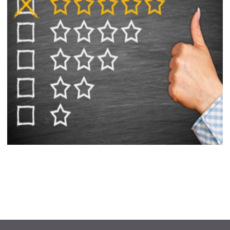
äftsführungs-
eme GmbH
tware Experten
rmin anfragen