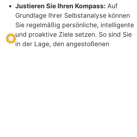
Justieren Sie Ihren Kompass:
Auf
Grundlage Ihrer Selbstanalyse können
Sie regelmäßig persönliche, intelligente
und proaktive Ziele setzen. So sind Sie
in der Lage, den angestoßenen
Veränderungsprozess zu lenken und zu
kontrollieren.
Bewahren Sie Gelassenheit:
Besinnen
Sie sich in schwierigen Situationen auf
das Hier und Jetzt. Versuchen Sie, die
Situation mit emotionalem Abstand zu
betrachten und dann noch einmal neu
zu bewerten.
Optimismus: Seien Sie ausdauernd,